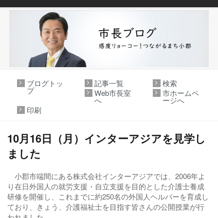
ブログトッ
記事一覧
検索
プ
Web市長室
市ホームペ
へ
ージへ
印刷
10月16日（月）インターアジアを見学し
ました
小郡市端間にある株式会社インターアジアでは、2006年よ
り在日外国人の就労支援・自立支援を目的とした介護士養成
研修を開催し、これまでに約250名の外国人ヘルパーを育成し
ており、きょう、介護福祉士を目指す皆さんの公開授業が行
われました。