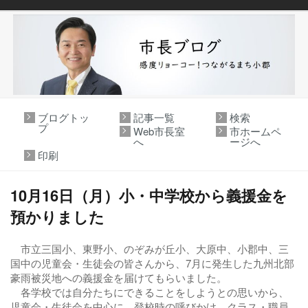
ブログトッ
記事一覧
検索
プ
Web市長室
市ホームペ
へ
ージへ
印刷
10月16日（月）小・中学校から義援金を
預かりました
市立三国小、東野小、のぞみが丘小、大原中、小郡中、三
国中の児童会・生徒会の皆さんから、7月に発生した九州北部
豪雨被災地への義援金を届けてもらいました。
各学校では自分たちにできることをしようとの思いから、
児童会・生徒会を中心に、登校時の呼びかけ、クラス・職員