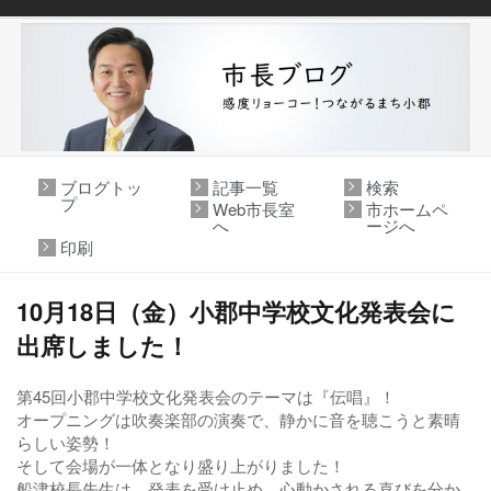
ブログトッ
記事一覧
検索
プ
Web市長室
市ホームペ
へ
ージへ
印刷
10月18日（金）小郡中学校文化発表会に
出席しました！
第45回小郡中学校文化発表会のテーマは『伝唱』！
オープニングは吹奏楽部の演奏で、静かに音を聴こうと素晴
らしい姿勢！
そして会場が一体となり盛り上がりました！
船津校長先生は、発表を受け止め、心動かされる喜びを分か