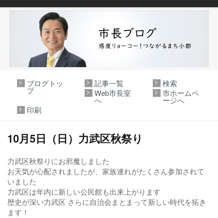
ブログトッ
記事一覧
検索
プ
Web市長室
市ホームペ
へ
ージへ
印刷
10月5日（日）力武区秋祭り
力武区秋祭りにお邪魔しました
お天気が心配されましたが、家族連れがたくさん参加されて
いました​​​​​​​
力武区は年内に新しい公民館も出来上がります
歴史が深い力武区 さらに自治会まとまって新しい時代を拓き
ます​​​​​​​！