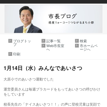
ブログトッ
記事一覧
検索
プ
Web市長室
市ホームペ
へ
ージへ
印刷
1月14日（水）みんなであいさつ
大原小でのあいさつ運動でした
運営委員さんは毎週プラカードをもってあいさつの呼びかけ
をしています
校長先生の「ナイスあいさつ！！」の声に登校児童は笑顔で