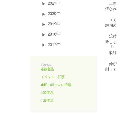
2021年
三国中
催され
2020年
来てく
2019年
顧問の
2018年
筑後地
勝しま
2017年
「一人
最終的
仲が良
TOPICS
制して
市政報告
イベント・行事
市民の皆さんの活躍
H30年度
H29年度