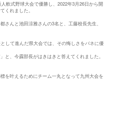
軟式野球大会で優勝し、2022年3月26日から開
来てくれました。
都さんと池田涼雅さんの3名と、工藤校長先生、
表として進んだ県大会では、その悔しさをバネに優
」と、今靎部長がはきはきと答えてくれました。
。
標を叶えるためにチーム一丸となって九州大会を