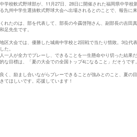
学校軟式野球部が、11月27日、28日に開催された福岡県中学校新人
る九州中学生選抜軟式野球大会へ出場されるとのことで、報告に
れたのは、部を代表して、部長の今靎啓翔さん、副部長の吉田真
和足先生です。
区大会では、優勝した城南中学校と2回戦で当たり惜敗。3位代
した。
一人が全力でプレーし、できることを一生懸命やり切った結果だ
な目標は、「夏の大会での全国トップ4になること」だそうです
く、励まし合いながらプレーできることが強みとのこと、夏の目
きてほしいです。応援しています！