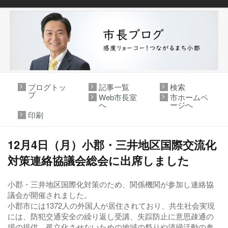
ブログトッ
記事一覧
検索
プ
Web市長室
市ホームペ
へ
ージへ
印刷
12月4日（月）小郡・三井地区国際交流化
対策連絡協議会総会に出席しました
小郡・三井地区国際化対策のため、関係機関が参加し連絡協
議会が開催されました。
小郡市には1372人の外国人が居住されており、共生社会実現
には、防犯交通安全の繰り返し受講、失踪防止に意思疎通の
場の提供、孤立化させないための地域の祭りや清掃活動の参