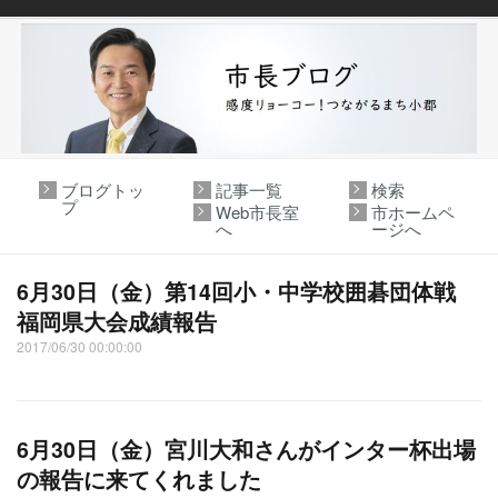
ブログトッ
記事一覧
検索
プ
Web市長室
市ホームペ
へ
ージへ
6月30日（金）第14回小・中学校囲碁団体戦
福岡県大会成績報告
2017/06/30 00:00:00
6月30日（金）宮川大和さんがインター杯出場
の報告に来てくれました