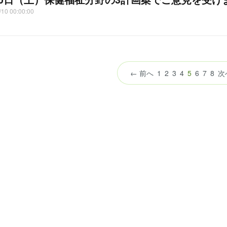
/10 00:00:00
（こ
← 前へ
1
2
3
4
5
6
7
8
次
の
ペ
ー
ジ）