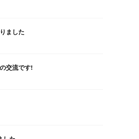
なりました
の交流です!
ました