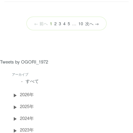
（こ
← 前へ
1
2
3
4
5
…
10
次へ →
の
ペ
ー
ジ）
Tweets by OGORI_1972
アーカイブ
すべて
2026年
2025年
2024年
2023年