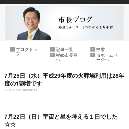
ブログトッ
記事一覧
検索
プ
Web市長室
市ホームペ
へ
ージへ
7月25日（水）平成29年度の火葬場利用は28年
度の1割増です
2018/07/25 00:00:00
7月22日（日）宇宙と星を考える１日でした
☆☆