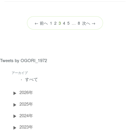
（こ
← 前へ
1
2
3
4
5
…
8
次へ →
の
ペ
ー
ジ）
Tweets by OGORI_1972
アーカイブ
すべて
2026年
2025年
2024年
2023年