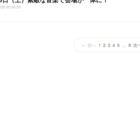
/28 00:00:00
（こ
← 前へ
1
2
3
4
5
…
8
次
の
ペ
ー
ジ）