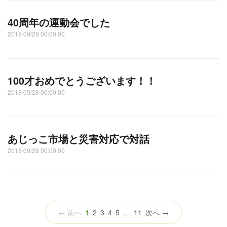
40周年の運動会でした
2018/09/29 00:00:00
100才おめでとうございます！！
2018/09/28 00:00:00
あじっこ市場と災害対応で対話
2018/09/28 00:00:00
（こ
← 前へ
1
2
3
4
5
…
11
次へ →
の