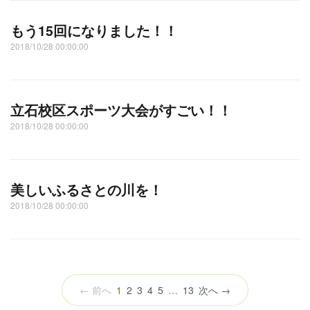
もう15回になりました！！
2018/10/28 00:00:00
立石校区スポーツ大会がすごい！！
2018/10/28 00:00:00
美しいふるさとの川を！
2018/10/28 00:00:00
（こ
← 前へ
1
2
3
4
5
…
13
次へ →
の