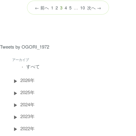
（こ
← 前へ
1
2
3
4
5
…
10
次へ →
の
ペ
ー
ジ）
Tweets by OGORI_1972
アーカイブ
すべて
2026年
2025年
2024年
2023年
2022年