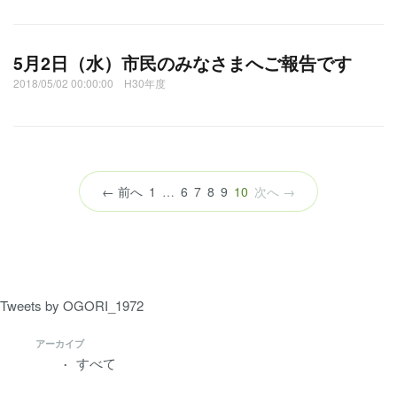
5月2日（水）市民のみなさまへご報告です
2018/05/02 00:00:00 H30年度
（こ
← 前へ
1
…
6
7
8
9
10
次へ →
の
ペ
ー
ジ）
Tweets by OGORI_1972
アーカイブ
すべて