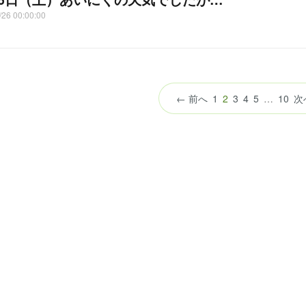
/26 00:00:00
（こ
← 前へ
1
2
3
4
5
…
10
次
の
ペ
ー
ジ）