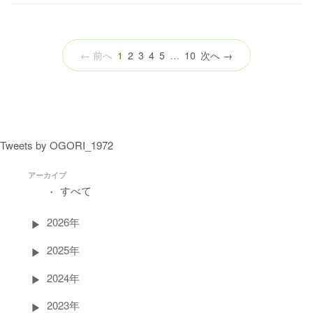
（こ
← 前へ
1
2
3
4
5
…
10
次へ →
の
ペ
ー
ジ）
Tweets by OGORI_1972
アーカイブ
すべて
2026年
2025年
2024年
2023年