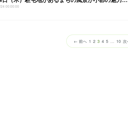
/24 00:00:00
（こ
← 前へ
1
2
3
4
5
…
10
次
の
ペ
ー
ジ）