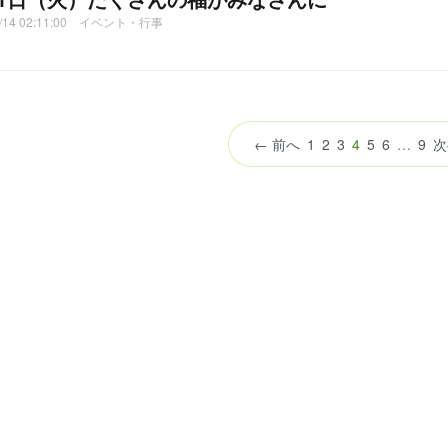
2/14 02:11:00 イベント・行事
（こ
← 前へ
1
2
3
4
5
6
…
9
次
の
ペ
ー
ジ）