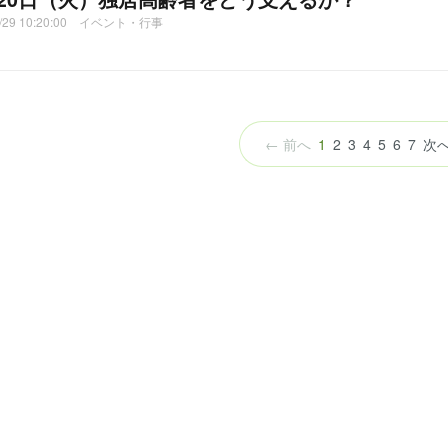
0/29 10:20:00 イベント・行事
（こ
← 前へ
1
2
3
4
5
6
7
次へ
の
ペ
ー
ジ）