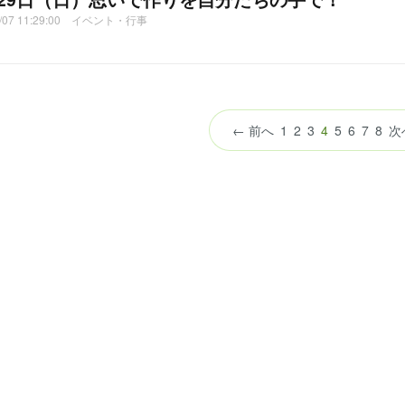
2/07 11:29:00 イベント・行事
（こ
← 前へ
1
2
3
4
5
6
7
8
次
の
ペ
ー
ジ）