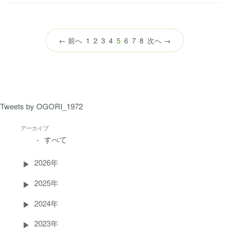
（こ
← 前へ
1
2
3
4
5
6
7
8
次へ →
の
ペ
ー
ジ）
Tweets by OGORI_1972
アーカイブ
すべて
2026年
2025年
2024年
2023年