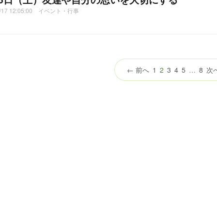
2/17 12:05:00 イベント・行事
（こ
← 前へ
1
2
3
4
5
…
8
次
の
ペ
ー
ジ）