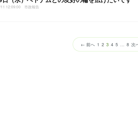
2/11 12:09:00 市政報告
（こ
← 前へ
1
2
3
4
5
…
8
次
の
ペ
ー
ジ）