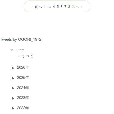
（こ
← 前へ
1
…
4
5
6
7
8
次へ →
の
ペ
ー
ジ）
Tweets by OGORI_1972
アーカイブ
すべて
2026年
2025年
2024年
2023年
2022年