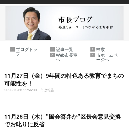
ブログトッ
記事一覧
検索
プ
Web市長室
市ホームペ
へ
ージへ
11月27日（金）9年間の特色ある教育でまちの
可能性を！
2020/12/28 11:56:00 市政報告
11月26日（木）”国会答弁か”区長会意見交換
でお叱りに反省