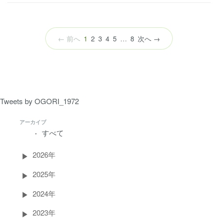
（こ
← 前へ
1
2
3
4
5
…
8
次へ →
の
ペ
ー
ジ）
Tweets by OGORI_1972
アーカイブ
すべて
2026年
2025年
2024年
2023年