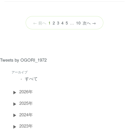
（こ
← 前へ
1
2
3
4
5
…
10
次へ →
の
ペ
ー
ジ）
Tweets by OGORI_1972
アーカイブ
すべて
2026年
2025年
2024年
2023年