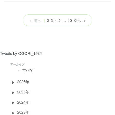
（こ
← 前へ
1
2
3
4
5
…
10
次へ →
の
ペ
ー
ジ）
Tweets by OGORI_1972
アーカイブ
すべて
2026年
2025年
2024年
2023年