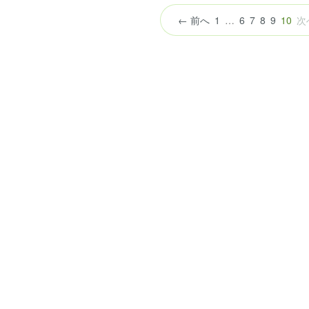
（
← 前へ
1
…
6
7
8
9
10
次
の
ペ
ー
ジ