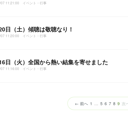
2/07 11:21:00 イベント・行事
月20日（土）傾聴は敬聴なり！
2/07 11:20:00 イベント・行事
月16日（火）全国から熱い結集を寄せました
2/07 11:16:00 イベント・行事
（こ
← 前へ
1
…
5
6
7
8
9
次
の
ペ
ー
ジ）