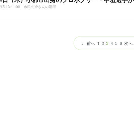
01/15 13:11:00 市民の皆さんの活躍
（こ
← 前へ
1
2
3
4
5
6
次へ
の
ペ
ー
ジ）