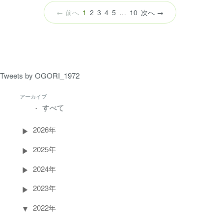
（こ
← 前へ
1
2
3
4
5
…
10
次へ →
の
ペ
ー
ジ）
Tweets by OGORI_1972
アーカイブ
すべて
2026年
2025年
2024年
2023年
2022年