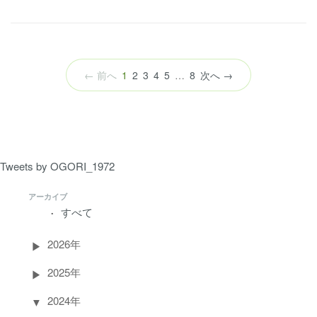
（こ
← 前へ
1
2
3
4
5
…
8
次へ →
の
ペ
ー
ジ）
Tweets by OGORI_1972
アーカイブ
すべて
2026年
2025年
2024年