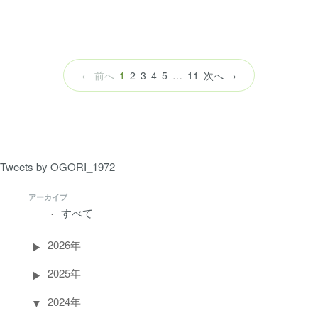
（こ
← 前へ
1
2
3
4
5
…
11
次へ →
の
ペ
ー
ジ）
Tweets by OGORI_1972
アーカイブ
すべて
2026年
2025年
2024年