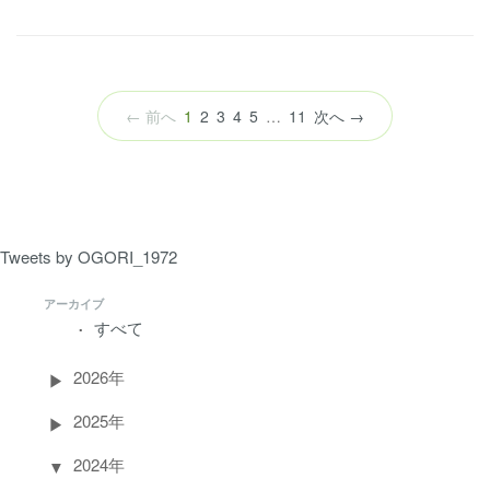
（こ
← 前へ
1
2
3
4
5
…
11
次へ →
の
ペ
ー
ジ）
Tweets by OGORI_1972
アーカイブ
すべて
2026年
2025年
2024年