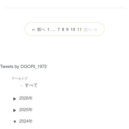
（こ
← 前へ
1
…
7
8
9
10
11
次へ →
の
ペ
ー
ジ）
Tweets by OGORI_1972
アーカイブ
すべて
2026年
2025年
2024年