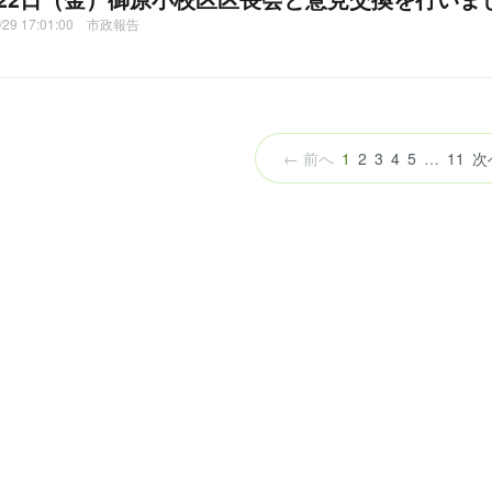
1/29 17:01:00 市政報告
（こ
← 前へ
1
2
3
4
5
…
11
次
の
ペ
ー
ジ）