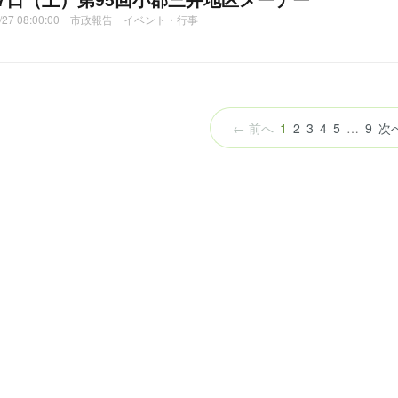
04/27 08:00:00 市政報告 イベント・行事
（こ
← 前へ
1
2
3
4
5
…
9
次
の
ペ
ー
ジ）