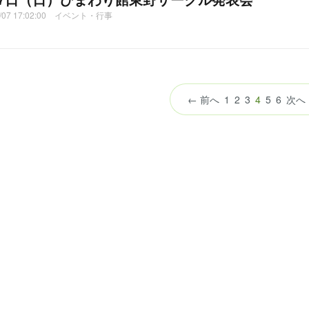
2/07 17:02:00 イベント・行事
（こ
← 前へ
1
2
3
4
5
6
次へ
の
ペ
ー
ジ）