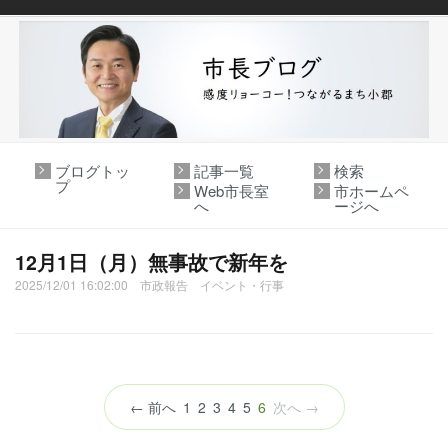
ブログトッ
記事一覧
検索
プ
Web市長室
市ホームペ
へ
ージへ
12月1日（月）無事故で新年を
2025/12/01 16:02:00 市政報告 イベント・行事
（こ
← 前へ
1
2
3
4
5
6
次へ →
の
ペ