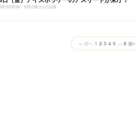
03/28 00:00:00 市民の皆さんの活躍
（こ
← 前へ
1
2
3
4
5
…
8
次
の
ペ
ー
ジ）