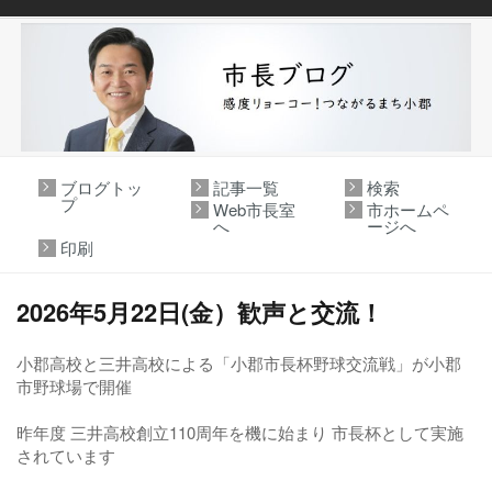
ブログトッ
記事一覧
検索
プ
Web市長室
市ホームペ
へ
ージへ
印刷
2026年5月22日(金）歓声と交流！
小郡高校と三井高校による「小郡市長杯野球交流戦」が小郡
市野球場で開催
昨年度 三井高校創立110周年を機に始まり 市長杯として実施
されています