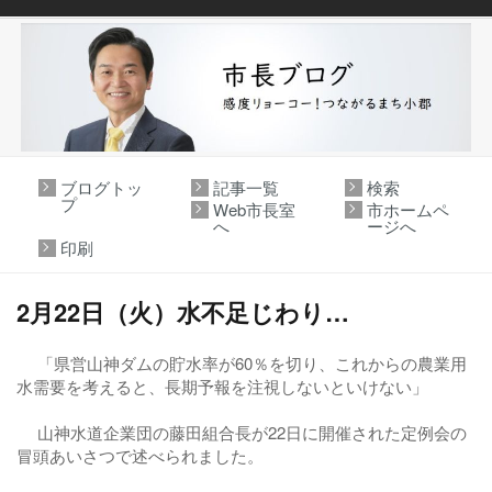
ブログトッ
記事一覧
検索
プ
Web市長室
市ホームペ
へ
ージへ
印刷
2月22日（火）水不足じわり…
「県営山神ダムの貯水率が60％を切り、これからの農業用
水需要を考えると、長期予報を注視しないといけない」
山神水道企業団の藤田組合長が22日に開催された定例会の
冒頭あいさつで述べられました。