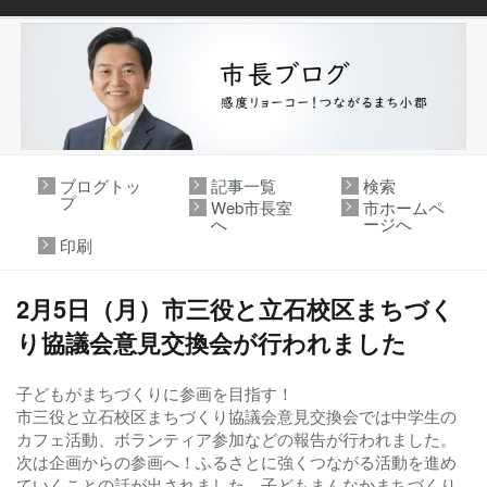
ブログトッ
記事一覧
検索
プ
Web市長室
市ホームペ
へ
ージへ
印刷
2月5日（月）市三役と立石校区まちづく
り協議会意見交換会が行われました
子どもがまちづくりに参画を目指す！
市三役と立石校区まちづくり協議会意見交換会では中学生の
カフェ活動、ボランティア参加などの報告が行われました。
次は企画からの参画へ！ふるさとに強くつながる活動を進め
ていくことの話が出されました。子どもまんなかまちづくり