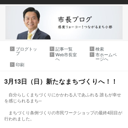
ブログトッ
記事一覧
検索
プ
Web市長室
市ホームペ
へ
ージへ
印刷
3月13日（日）新たなまちづくりへ！！
自分らしくまちづくりにかかわる人であふれる 誰もが幸せ
を感じられるまち─
まちづくり条例づくりの市民ワークショップの最終4回目が
行われました。