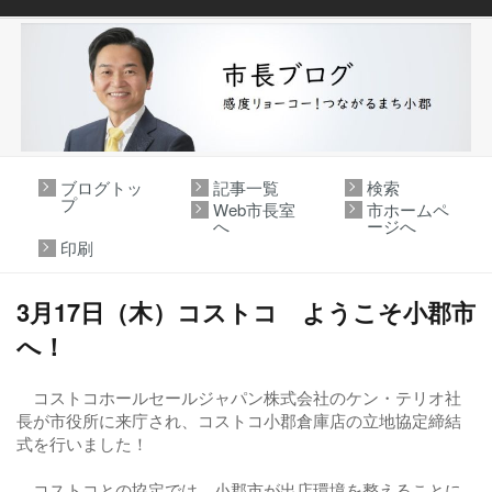
ブログトッ
記事一覧
検索
プ
Web市長室
市ホームペ
へ
ージへ
印刷
3月17日（木）コストコ ようこそ小郡市
へ！
コストコホールセールジャパン株式会社のケン・テリオ社
長が市役所に来庁され、コストコ小郡倉庫店の立地協定締結
式を行いました！
コストコとの協定では、小郡市が出店環境を整えることに