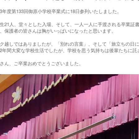
年度第133回御原小学校卒業式に18日参列いたしました。
21人、堂々とした入場、そして、一人一人に手渡される卒業証
、保護者の皆さんは胸がいっぱいになったと思います。
越しではありましたが、「別れの言葉」、そして「旅立ちの日に
年間大変な学校生活でしたが、学校を思う気持ちは後輩たちに託
さん、ご卒業おめでとうございました。