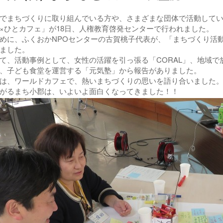
まちづくりに取り組んでいる方や、さまざまな団体で活動してい
×ひとカフェ」が18日、人権教育啓発センターで行われました。
に、ふくおかNPOセンターの古賀桃子代表が、「まちづくり活
ました。
、活動事例として、女性の活躍を引っ張る「CORAL」、地域で
、子ども食堂を運営する「元気塾」から報告がありました。
、ワールドカフェで、熱いまちづくりの思いを語り合いました
がるまち小郡は、いよいよ面白くなってきました！！