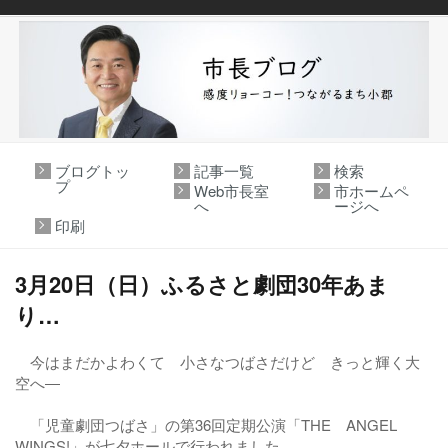
ブログトッ
記事一覧
検索
プ
Web市長室
市ホームペ
へ
ージへ
印刷
3月20日（日）ふるさと劇団30年あま
り…
今はまだかよわくて 小さなつばさだけど きっと輝く大
空へ―
「児童劇団つばさ」の第36回定期公演「THE ANGEL
WINGS!」が七夕ホールで行われました。